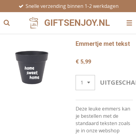
Snelle verzending binnen 1-2 werkdagen
Ga
direct
GIFTSENJOY.NL
naar
de
hoofdinhoud
Emmertje met tekst
€ 5,99
UITGESCHA
Deze leuke emmers kan
je bestellen met de
standaard teksten zoals
je in onze webshop