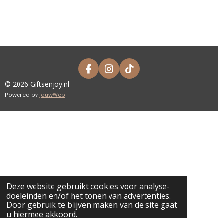
F
I
T
A
N
I
© 2026 Giftsenjoy.nl
C
S
K
Powered by
JouwWeb
E
T
T
B
A
O
O
G
K
O
R
K
A
M
Deze website gebruikt cookies voor analyse-
doeleinden en/of het tonen van advertenties.
Door gebruik te blijven maken van de site gaat
u hiermee akkoord.