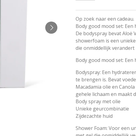
Op zoek naar een cadeau.
Body good mood set: Een 
De bodyspray bevat Aloë V
showerfoam is een unieke
die onmiddellijk verandert
Body good mood set: Een 
Bodyspray: Een hydrateren
te brengen is. Bevat voed
Macadamia olie en Canola 
gehele lichaam en maakt de
Body spray met olie
Unieke geurcombinatie
Zijdezachte huid
Shower Foam: Voor een un
met gel die onmiddellijk v