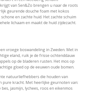
 krijgt van Sen&Zo brengen u naar de roots
erlijk geurende douche foam met kokos
 schone en zachte huid. Het zachte schuim
hele lichaam en maakt de huid zijdezacht.
 een vroege boswandeling in Zweden. Met in
htige eland, ruik je de frisse ochtenddauw
ruppels op de bladeren rusten. Het mos op
achtige gloed op de eeuwen oude bomen.
chte natuurliefhebbers die houden van
jn pure kracht. Met heerlijke geurnoten van:
bes, jasmijn, lychees, roos en eikenmos