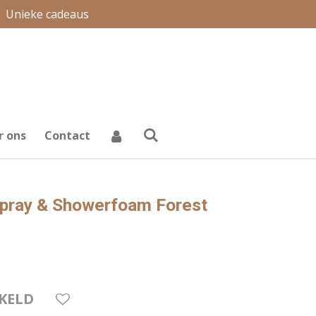
Unieke cadeaus
r ons
Contact
pray & Showerfoam Forest
KELD