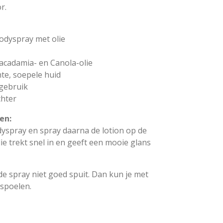
r.
bodyspray met olie
Macadamia- en Canola-olie
hte, soepele huid
 gebruik
chter
en:
yspray en spray daarna de lotion op de
ie trekt snel in en geeft een mooie glans
 de spray niet goed spuit. Dan kun je met
spoelen.