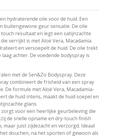
n hydraterende olie voor de huid. Een
en buitengewone geur sensatie. De olie
y touch resultaat en legt een satijnzachte
e die verrijkt is met Aloë Vera, Macadamia
drateert en versoepelt de huid. De olie trekt
ge laag achter. De voedende bodyspray is
stralen met de Sen&Zo Bodyspray. Deze
pray combineert de frisheid van een spray
ie. De formule met Aloë Vera, Macadamia-
eert de huid intens, maakt de huid soepel en
tijnzachte glans.
zorgt voor een heerlijke geurbeleving die
kzij de snelle opname en dry-touch finish
n, maar juist zijdezacht en verzorgd. Ideaal
a het douchen, na het sporten of gewoon als