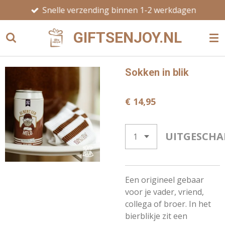
Snelle verzending binnen 1-2 werkdagen
Ga
direct
GIFTSENJOY.NL
naar
de
hoofdinhoud
Sokken in blik
€ 14,95
UITGESCHA
Een origineel gebaar
voor je vader, vriend,
collega of broer. In het
bierblikje zit een