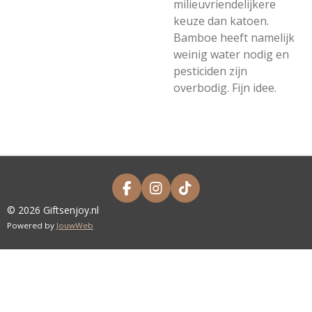
milieuvriendelijkere
keuze dan katoen.
Bamboe heeft namelijk
weinig water nodig en
pesticiden zijn
overbodig. Fijn idee.
F
I
T
A
N
I
© 2026 Giftsenjoy.nl
C
S
K
Powered by
JouwWeb
E
T
T
B
A
O
O
G
K
O
R
K
A
M