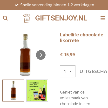
Snelle verzending binnen 1-2 werkdagen
Ga
direct
GIFTSENJOY.NL
naar
de
hoofdinhoud
Labellife chocolade
likorrete
€ 15,99
UITGESCHA
Geniet van de
vollesmaak van
chocolade in een