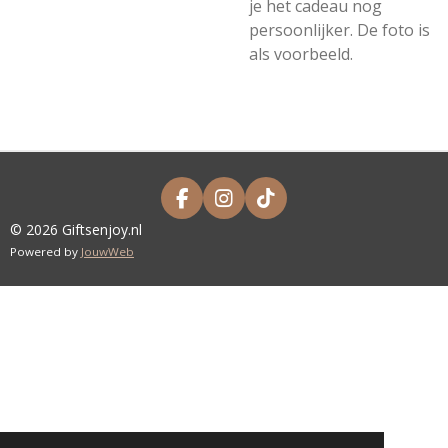
je het cadeau nog
persoonlijker. De foto is
als voorbeeld.
F
I
T
A
N
I
© 2026 Giftsenjoy.nl
C
S
K
Powered by
JouwWeb
E
T
T
B
A
O
O
G
K
O
R
K
A
M