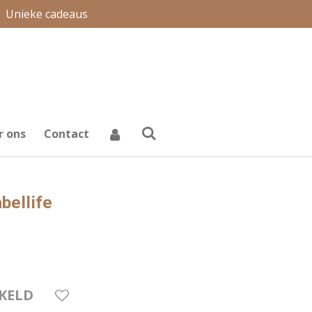
Unieke cadeaus
r ons
Contact
bellife
KELD