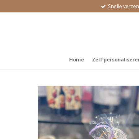
Snelle verze
Ga
direct
naar
de
hoofdinhoud
Home
Zelf personalisere