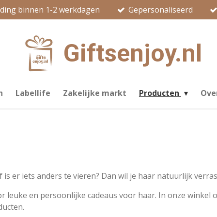
nding binnen 1-2 werkdagen
Gepersonaliseerd
Giftsenjoy.nl
n
Labellife
Zakelijke markt
Producten
Ove
f is er iets anders te vieren? Dan wil je haar natuurlijk verr
or leuke en persoonlijke cadeaus voor haar. In onze winkel 
ducten.