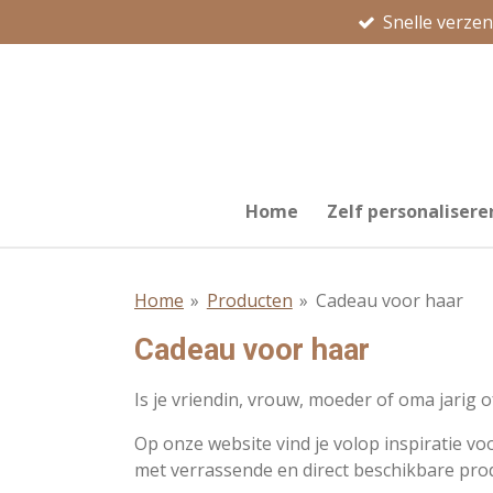
Snelle verze
Ga
direct
naar
de
hoofdinhoud
Home
Zelf personalisere
Home
»
Producten
»
Cadeau voor haar
Cadeau voor haar
Is je vriendin, vrouw, moeder of oma jarig o
Op onze website vind je volop inspiratie vo
met verrassende en direct beschikbare pro